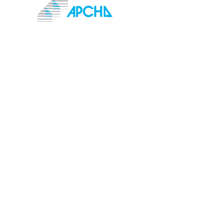
/
819-674-6496
David Fauteux
/
819-674-4019
Émilie Groleau
1179 Chemin Ladd's Mills
Coaticook,QC
J1A 2S2